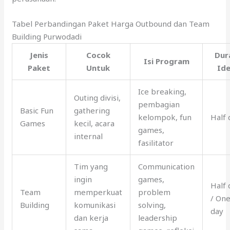
Tabel Perbandingan Paket Harga Outbound dan Team
Building Purwodadi
Jenis
Cocok
Dur
Isi Program
Paket
Untuk
Ide
Ice breaking,
Outing divisi,
pembagian
Basic Fun
gathering
kelompok, fun
Half 
Games
kecil, acara
games,
internal
fasilitator
Tim yang
Communication
ingin
games,
Half 
Team
memperkuat
problem
/ On
Building
komunikasi
solving,
day
dan kerja
leadership