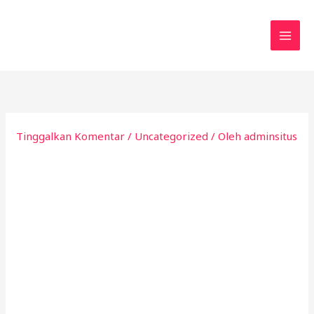
Lewati
ke
konten
Tinggalkan Komentar
/
Uncategorized
/ Oleh
adminsitus