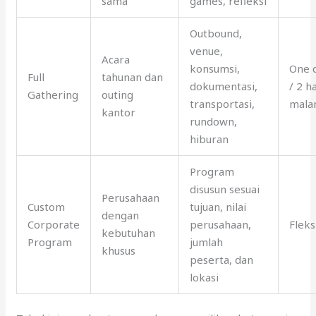
sama
games, refleksi
Outbound,
venue,
Acara
konsumsi,
One 
Full
tahunan dan
dokumentasi,
/ 2 h
Gathering
outing
transportasi,
mal
kantor
rundown,
hiburan
Program
disusun sesuai
Perusahaan
Custom
tujuan, nilai
dengan
Corporate
perusahaan,
Fleks
kebutuhan
Program
jumlah
khusus
peserta, dan
lokasi