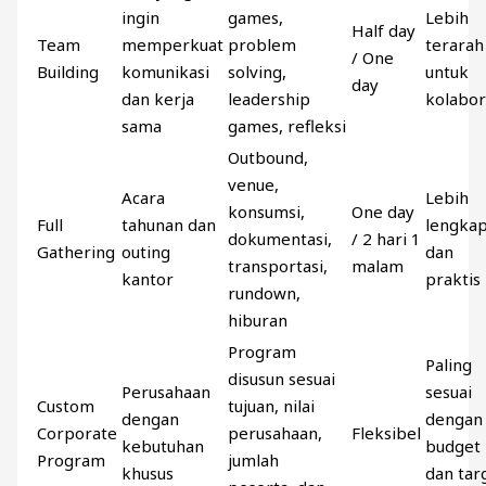
ingin
games,
Lebih
Half day
Team
memperkuat
problem
terarah
/ One
Building
komunikasi
solving,
untuk
day
dan kerja
leadership
kolabor
sama
games, refleksi
Outbound,
venue,
Acara
Lebih
konsumsi,
One day
Full
tahunan dan
lengka
dokumentasi,
/ 2 hari 1
Gathering
outing
dan
transportasi,
malam
kantor
praktis
rundown,
hiburan
Program
Paling
disusun sesuai
Perusahaan
sesuai
Custom
tujuan, nilai
dengan
dengan
Corporate
perusahaan,
Fleksibel
kebutuhan
budget
Program
jumlah
khusus
dan tar