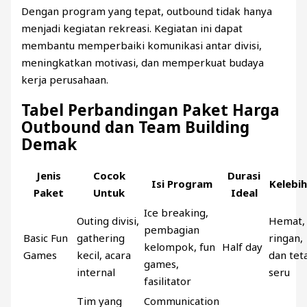
Dengan program yang tepat, outbound tidak hanya
menjadi kegiatan rekreasi. Kegiatan ini dapat
membantu memperbaiki komunikasi antar divisi,
meningkatkan motivasi, dan memperkuat budaya
kerja perusahaan.
Tabel Perbandingan Paket Harga
Outbound dan Team Building
Demak
Jenis
Cocok
Durasi
Isi Program
Kelebi
Paket
Untuk
Ideal
Ice breaking,
Outing divisi,
Hemat,
pembagian
Basic Fun
gathering
ringan,
kelompok, fun
Half day
Games
kecil, acara
dan tet
games,
internal
seru
fasilitator
Tim yang
Communication