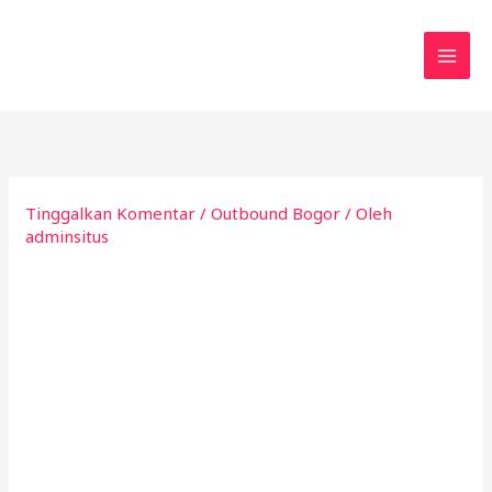
Lewati
ke
konten
Tinggalkan Komentar
/
Outbound Bogor
/ Oleh
adminsitus