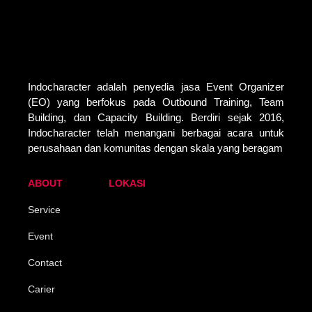
Indocharacter adalah penyedia jasa Event Organizer
(EO) yang berfokus pada Outbound Training, Team
Building, dan Capacity Building. Berdiri sejak 2016,
Indocharacter telah menangani berbagai acara untuk
perusahaan dan komunitas dengan skala yang beragam
ABOUT
LOKASI
Service
Event
Contact
Carier