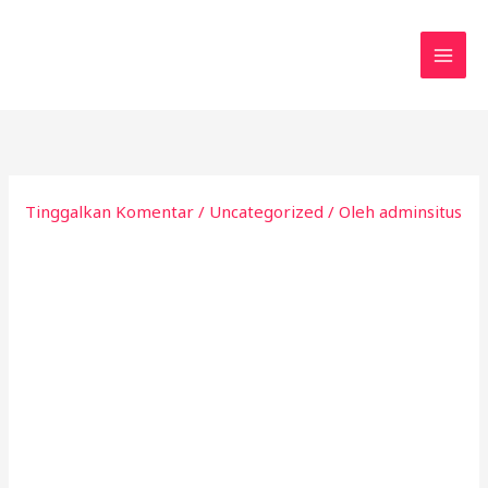
Lewati
ke
konten
Tinggalkan Komentar
/
Uncategorized
/ Oleh
adminsitus