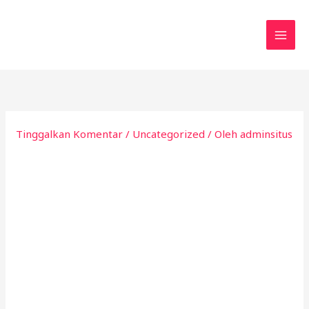
Lewati
ke
konten
Tinggalkan Komentar
/
Uncategorized
/ Oleh
adminsitus