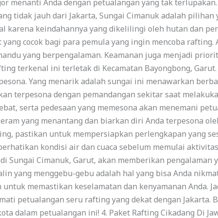
or menanti Anda dengan petualangan yang tak terlupakan. 
ng tidak jauh dari Jakarta, Sungai Cimanuk adalah pilihan 
nal karena keindahannya yang dikelilingi oleh hutan dan 
ang cocok bagi para pemula yang ingin mencoba rafting. Ar
andu yang berpengalaman. Keamanan juga menjadi priorita
fting terkenal ini terletak di Kecamatan Bayongbong, Garut
sona. Yang menarik adalah sungai ini menawarkan berbaga
kan terpesona dengan pemandangan sekitar saat melakukan
lebat, serta pedesaan yang memesona akan menemani petu
jeram yang menantang dan biarkan diri Anda terpesona o
ing, pastikan untuk mempersiapkan perlengkapan yang ses
erhatikan kondisi air dan cuaca sebelum memulai aktivitas
ng di Sungai Cimanuk, Garut, akan memberikan pengalaman 
n yang menggebu-gebu adalah hal yang bisa Anda nikmati di
 untuk memastikan keselamatan dan kenyamanan Anda. Jadi,
ati petualangan seru rafting yang dekat dengan Jakarta. 
kota dalam petualangan ini! 4. Paket Rafting Cikadang Di J