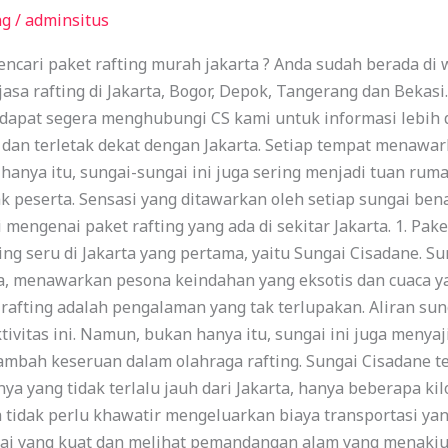
ng
/
adminsitus
ncari paket rafting murah jakarta ? Anda sudah berada di 
asa rafting di Jakarta, Bogor, Depok, Tangerang dan Bekasi
 dapat segera menghubungi CS kami untuk informasi lebih de
k dan terletak dekat dengan Jakarta. Setiap tempat menawa
nya itu, sungai-sungai ini juga sering menjadi tuan ruma
k peserta. Sensasi yang ditawarkan oleh setiap sungai ben
mengenai paket rafting yang ada di sekitar Jakarta. 1. Pak
ng seru di Jakarta yang pertama, yaitu Sungai Cisadane. Sun
ia, menawarkan pesona keindahan yang eksotis dan cuaca ya
rafting adalah pengalaman yang tak terlupakan. Aliran s
tivitas ini. Namun, bukan hanya itu, sungai ini juga men
bah keseruan dalam olahraga rafting. Sungai Cisadane te
nya yang tidak terlalu jauh dari Jakarta, hanya beberapa k
a tidak perlu khawatir mengeluarkan biaya transportasi y
gai yang kuat dan melihat pemandangan alam yang menakju