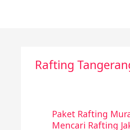
Lewati
ke
konten
Rafting Tangeran
Paket Rafting Mur
Paket
Rafting
Mencari Rafting Ja
Murah