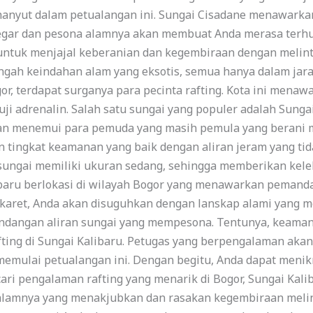
hanyut dalam petualangan ini. Sungai Cisadane menawarka
segar dan pesona alamnya akan membuat Anda merasa terhu
untuk menjajal keberanian dan kegembiraan dengan melint
ngah keindahan alam yang eksotis, semua hanya dalam jarak 
gor, terdapat surganya para pecinta rafting. Kota ini mena
i adrenalin. Salah satu sungai yang populer adalah Sunga
kan menemui para pemuda yang masih pemula yang berani me
tingkat keamanan yang baik dengan aliran jeram yang tidak
 sungai memiliki ukuran sedang, sehingga memberikan kel
ibaru berlokasi di wilayah Bogor yang menawarkan pemanda
 karet, Anda akan disuguhkan dengan lanskap alami yang m
ndangan aliran sungai yang mempesona. Tentunya, keama
rafting di Sungai Kalibaru. Petugas yang berpengalaman a
memulai petualangan ini. Dengan begitu, Anda dapat menikm
cari pengalaman rafting yang menarik di Bogor, Sungai Kali
alamnya yang menakjubkan dan rasakan kegembiraan melint