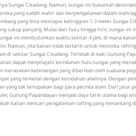
nya Sungai Cikadang. Namun, sungai ini bukanlah destinasi
ereka yang sudah mahir dan berpengalaman dalam olahraga 
ombang yang bisa mencapai ketinggian 1-3 meter. Sungai 
ng cukup panjang. Mulai dari hulu hingga hilir, sungai in
ngai ini membutuhkan waktu sekitar 4 jam, di mana kalia
n. Namun, jika kalian tidak tertarik untuk mencoba rafting
am di sekitar Sungai Cikadang. Terletak di kaki Gunung P
Kalian dapat menjelajahi keindahan hulu sungai yang mena
n merasakan ketenangan yang diberikan oleh suasana peg
mpat yang terkenal dengan keindahan alamnya. Dengan p
 yang tak terlupakan bagi para pecinta alam. Dari jalur
er, Gunung Papandayan menjadi daya tarik utama bagi wis
pakah kalian mencari pengalaman rafting yang menantang d