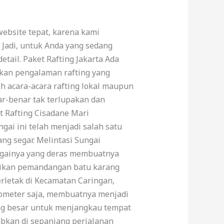
website tepat, karena kami
. Jadi, untuk Anda yang sedang
tail. Paket Rafting Jakarta Ada
rkan pengalaman rafting yang
h acara-acara rafting lokal maupun
ar-benar tak terlupakan dan
et Rafting Cisadane Mari
gai ini telah menjadi salah satu
ng segar. Melintasi Sungai
ungainya yang deras membuatnya
yajikan pemandangan batu karang
rletak di Kecamatan Caringan,
ilometer saja, membuatnya menjadi
ang besar untuk menjangkau tempat
bkan di sepanjang perjalanan