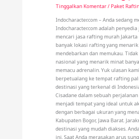
Jakarta
Tinggalkan Komentar
/
Paket Rafti
|
Indocharacter.com – Anda sedang me
Solusi
Indocharacter.com adalah penyedia j
Untuk
mencari jasa rafting murah Jakarta
Anda
banyak lokasi rafting yang menari
yang
mendebarkan dan memukau. Tidak ha
Sedang
nasional yang menarik minat banya
Mencari
memacu adrenalin. Yuk ulasan kami 
Rafting
berpetualang ke tempat rafting pali
Jakarta
destinasi yang terkenal di Indones
Cisadane dalam sebuah perjalanan 
menjadi tempat yang ideal untuk ak
dengan berbagai ukuran yang menam
Kabupaten Bogor, Jawa Barat. Jarak
destinasi yang mudah diakses. And
ini. Saat Anda merasakan arus sun