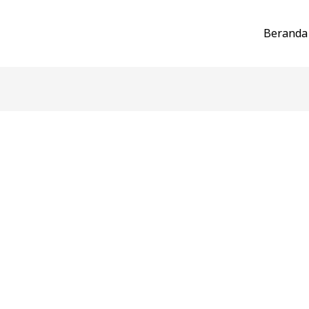
Beranda