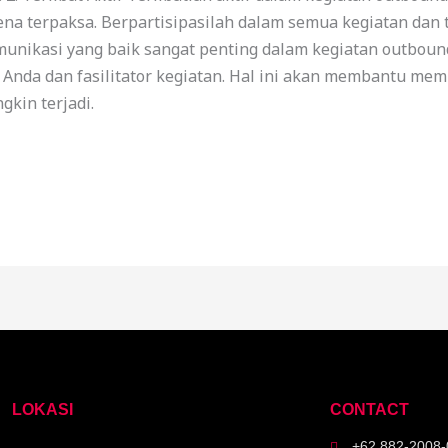
ena terpaksa. Berpartisipasilah dalam semua kegiatan dan
omunikasi yang baik sangat penting dalam kegiatan outboun
Anda dan fasilitator kegiatan. Hal ini akan membantu me
kin terjadi.
LOKASI
CONTACT
+62 882-2008-0