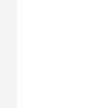
Liburan
Seru
untuk
Karyawan
Anda