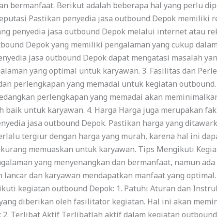
 bermanfaat. Berikut adalah beberapa hal yang perlu di
eputasi Pastikan penyedia jasa outbound Depok memiliki re
ng penyedia jasa outbound Depok melalui internet atau rek
utbound Depok yang memiliki pengalaman yang cukup dalam
nyedia jasa outbound Depok dapat mengatasi masalah yang
aman yang optimal untuk karyawan. 3. Fasilitas dan Perl
 dan perlengkapan yang memadai untuk kegiatan outbound.
sedangkan perlengkapan yang memadai akan meminimalkan 
baik untuk karyawan. 4. Harga Harga juga merupakan fakt
nyedia jasa outbound Depok. Pastikan harga yang ditawarka
erlalu tergiur dengan harga yang murah, karena hal ini da
kurang memuaskan untuk karyawan. Tips Mengikuti Kegia
galaman yang menyenangkan dan bermanfaat, namun ada b
an lancar dan karyawan mendapatkan manfaat yang optimal.
uti kegiatan outbound Depok: 1. Patuhi Aturan dan Instr
yang diberikan oleh fasilitator kegiatan. Hal ini akan mem
 2. Terlibat Aktif Terlibatlah aktif dalam kegiatan outbou