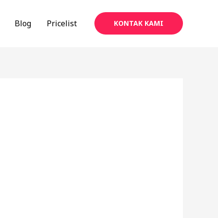
Blog
Pricelist
KONTAK KAMI