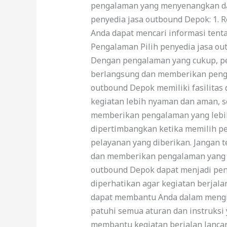
pengalaman yang menyenangkan dan
penyedia jasa outbound Depok: 1. R
Anda dapat mencari informasi tenta
Pengalaman Pilih penyedia jasa o
Dengan pengalaman yang cukup, pe
berlangsung dan memberikan pengal
outbound Depok memiliki fasilitas
kegiatan lebih nyaman dan aman, 
memberikan pengalaman yang lebih 
dipertimbangkan ketika memilih pe
pelayanan yang diberikan. Jangan t
dan memberikan pengalaman yang 
outbound Depok dapat menjadi pen
diperhatikan agar kegiatan berjal
dapat membantu Anda dalam mengik
patuhi semua aturan dan instruksi 
membantu kegiatan berjalan lancar.