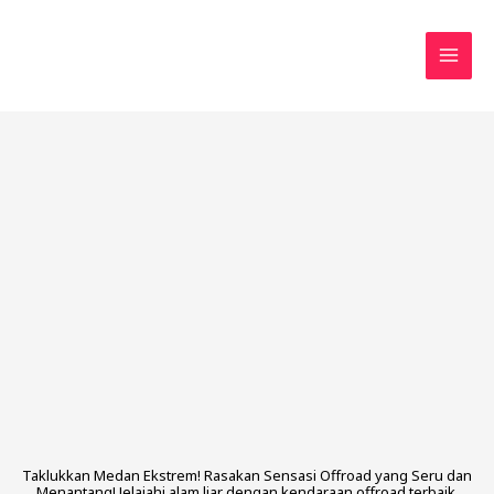
Lewati
ke
konten
Taklukkan Medan Ekstrem! Rasakan Sensasi Offroad yang Seru dan
Menantang! Jelajahi alam liar dengan kendaraan offroad terbaik,