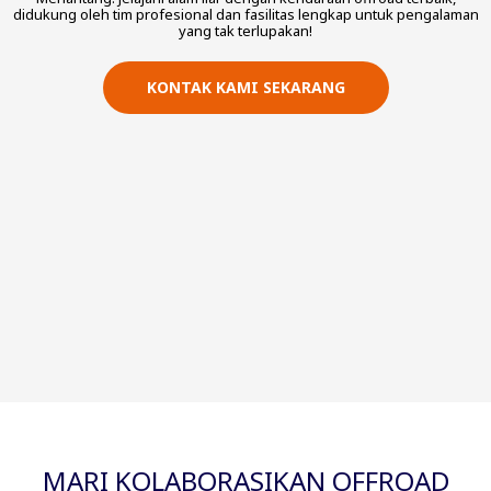
didukung oleh tim profesional dan fasilitas lengkap untuk pengalaman
yang tak terlupakan!
KONTAK KAMI SEKARANG
MARI KOLABORASIKAN OFFROAD