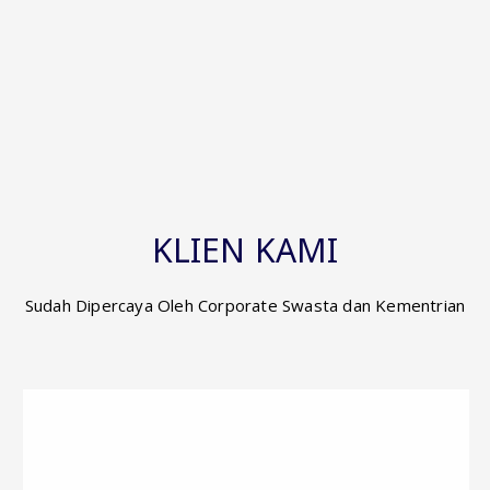
KLIEN KAMI
Sudah Dipercaya Oleh Corporate Swasta dan Kementrian