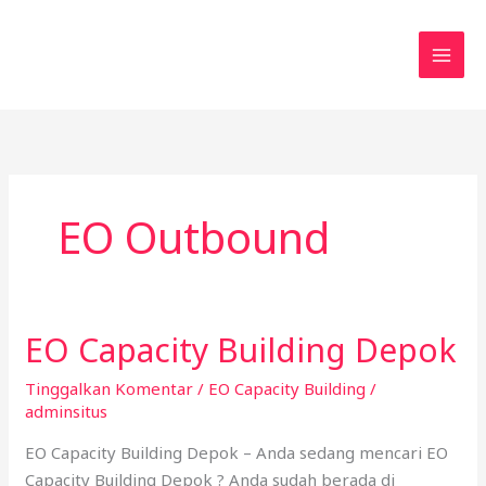
Lewati
ke
konten
EO Outbound
EO Capacity Building Depok
EO
Capacity
Tinggalkan Komentar
/
EO Capacity Building
/
Building
adminsitus
Depok
EO Capacity Building Depok – Anda sedang mencari EO
Capacity Building Depok ? Anda sudah berada di