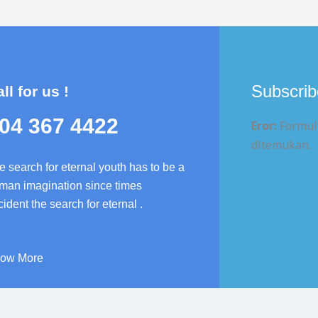
Subscrib
ll for us !
04 367 4422
Eror:
Formuli
ditemukan.
e search for eternal youth has to be a
man imagination since times
cident the search for eternal .
ow More