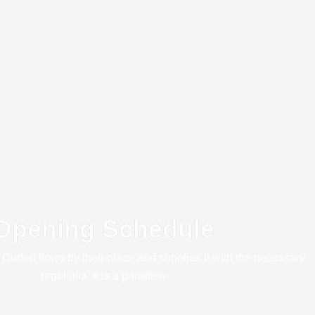
Opening Schedule
 Duden flows by their place and supplies it with the necessary
regelialia. It is a paradise