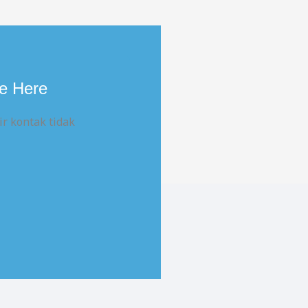
e Here
r kontak tidak