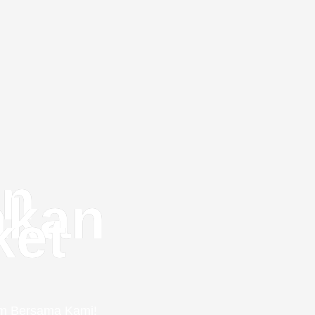
an
akan
ket
em Bersama Kami!