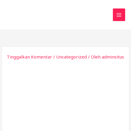
Lewati
ke
konten
Tinggalkan Komentar
/
Uncategorized
/ Oleh
adminsitus