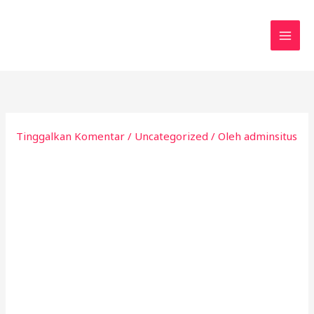
Lewati
ke
konten
Tinggalkan Komentar
/
Uncategorized
/ Oleh
adminsitus