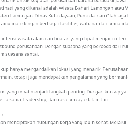
narik untuk kegiatan perusahaan karena berada di Jawa T
stinasi yang dikenal adalah Wisata Bahari Lamongan atau W
paten Lamongan. Dinas Kebudayaan, Pemuda, dan Olahrag
i Lamongan dengan berbagai fasilitas, wahana, dan pemanda
 potensi wisata alam dan buatan yang dapat menjadi refere
outbound perusahaan. Dengan suasana yang berbeda dari ruti
 suasana santai.
ukup hanya mengandalkan lokasi yang menarik. Perusaha
bermain, tetapi juga mendapatkan pengalaman yang bermanf
und yang tepat menjadi langkah penting. Dengan konsep ya
ja sama, leadership, dan rasa percaya dalam tim.
an
 menciptakan hubungan kerja yang lebih sehat. Melalui ke