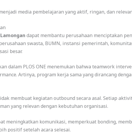
enjadi media pembelajaran yang aktif, ringan, dan relev
aan
g Lamongan
dapat membantu perusahaan menciptakan peng
k perusahaan swasta, BUMN, instansi pemerintah, komunita
asi besar.
itkan dalam PLOS ONE menemukan bahwa teamwork interven
rmance. Artinya, program kerja sama yang dirancang deng
idak membuat kegiatan outbound secara asal. Setiap aktivit
man yang relevan dengan kebutuhan organisasi.
apat meningkatkan komunikasi, memperkuat bonding, memb
h positif setelah acara selesai.