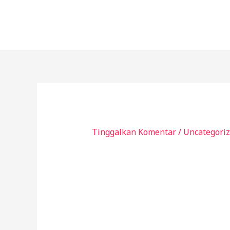
Lewati
ke
konten
Tinggalkan Komentar
/
Uncategori