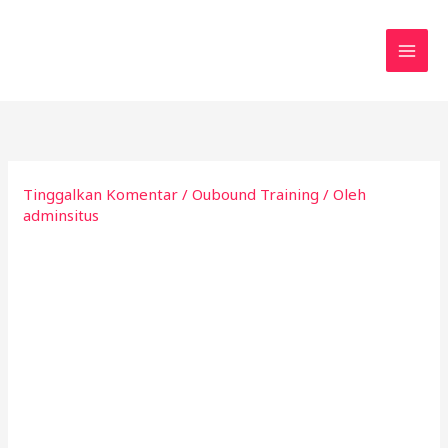
Lewati
ke
konten
Tinggalkan Komentar
/
Oubound Training
/ Oleh
adminsitus