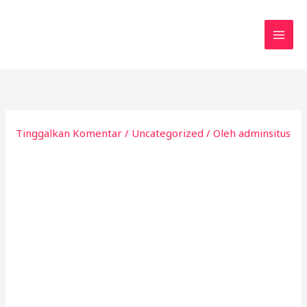
Lewati
ke
konten
Tinggalkan Komentar
/
Uncategorized
/ Oleh
adminsitus