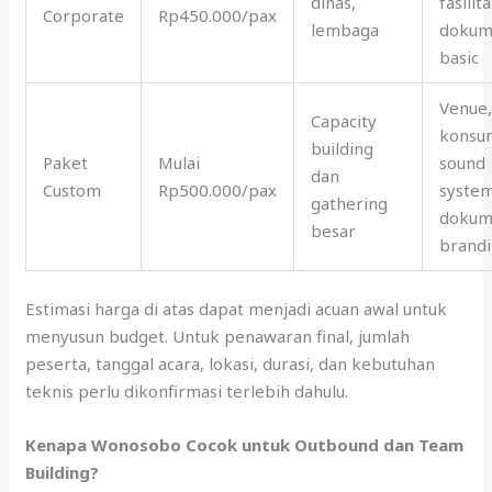
dinas,
fasilita
Corporate
Rp450.000/pax
lembaga
dokum
basic
Venue
Capacity
konsum
building
Paket
Mulai
sound
dan
Custom
Rp500.000/pax
system
gathering
dokum
besar
brand
Estimasi harga di atas dapat menjadi acuan awal untuk
menyusun budget. Untuk penawaran final, jumlah
peserta, tanggal acara, lokasi, durasi, dan kebutuhan
teknis perlu dikonfirmasi terlebih dahulu.
Kenapa Wonosobo Cocok untuk Outbound dan Team
Building?