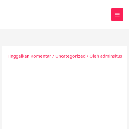
Lewati
ke
konten
Tinggalkan Komentar
/
Uncategorized
/ Oleh
adminsitus