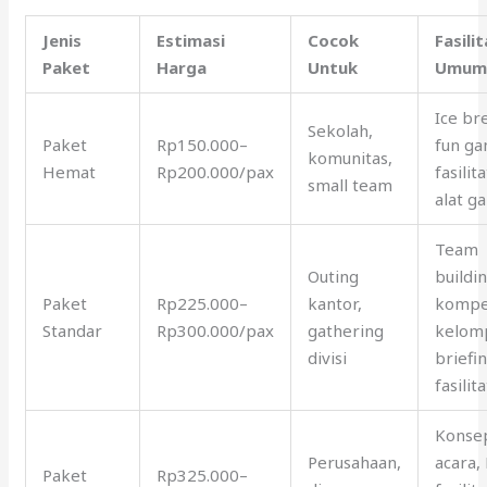
Jenis
Estimasi
Cocok
Fasili
Paket
Harga
Untuk
Umu
Ice br
Sekolah,
Paket
Rp150.000–
fun ga
komunitas,
Hemat
Rp200.000/pax
fasilita
small team
alat g
Team
Outing
buildin
Paket
Rp225.000–
kantor,
kompe
Standar
Rp300.000/pax
gathering
kelom
divisi
briefin
fasilit
Konse
Perusahaan,
acara,
Paket
Rp325.000–