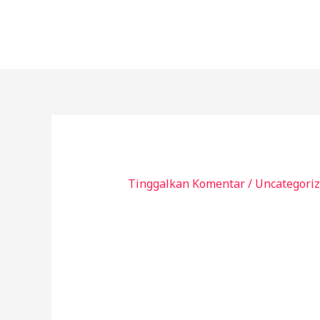
Lewati
ke
konten
Tinggalkan Komentar
/
Uncategori