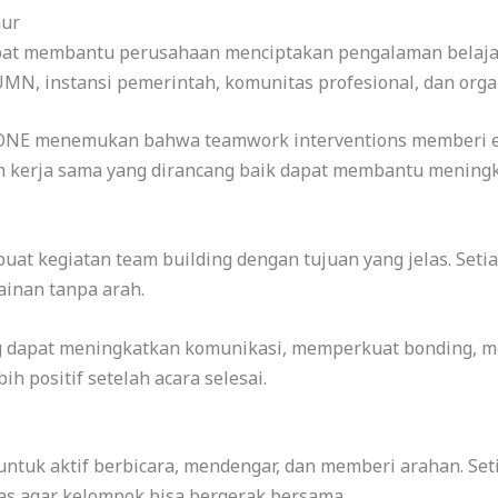
mur
pat membantu perusahaan menciptakan pengalaman belajar y
MN, instansi pemerintah, komunitas profesional, dan organ
ONE menemukan bahwa teamwork interventions memberi ef
m kerja sama yang dirancang baik dapat membantu meningka
at kegiatan team building dengan tujuan yang jelas. Setia
inan tanpa arah.
ing dapat meningkatkan komunikasi, memperkuat bonding, 
h positif setelah acara selesai.
ntuk aktif berbicara, mendengar, dan memberi arahan. Set
s agar kelompok bisa bergerak bersama.